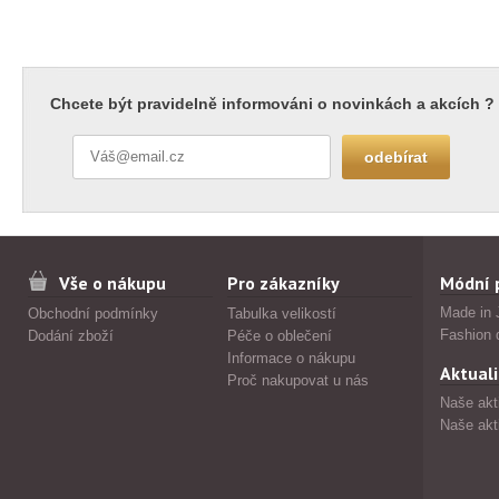
Chcete být pravidelně informováni o novinkách a akcích ?
Vše o nákupu
Pro zákazníky
Módní 
Made in 
Obchodní podmínky
Tabulka velikostí
Fashion 
Dodání zboží
Péče o oblečení
Informace o nákupu
Aktuali
Proč nakupovat u nás
Naše akt
Naše akt