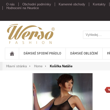
O nás
Obchodní podmínky
Kamenné obchody
Kontakty
Hodnocení na Heuréce
Werso
DÁMSKÉ SPODNÍ PRÁDLO
DÁMSKÉ OBLEČENÍ
P
Hlavní stránka
Home
Košilka Natálie