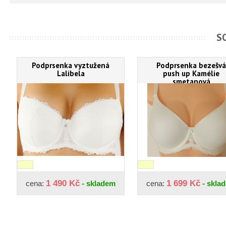
S
Podprsenka vyztužená
Podprsenka bezešvá
Lalibela
push up Kamélie
smetanová
1 490 Kč
1 699 Kč
cena:
- skladem
cena:
- skla