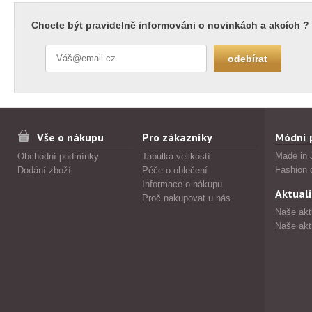
Chcete být pravidelně informováni o novinkách a akcích ?
Vše o nákupu
Pro zákazníky
Módní 
Made in 
Obchodní podmínky
Tabulka velikostí
Fashion 
Dodání zboží
Péče o oblečení
Informace o nákupu
Aktuali
Proč nakupovat u nás
Naše akt
Naše akt