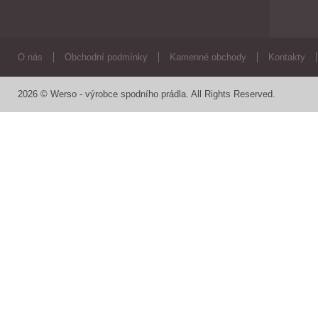
O nás
Obchodní podmínky
Kamenné obchody
Kontakty
2026 © Werso - výrobce spodního prádla. All Rights Reserved.