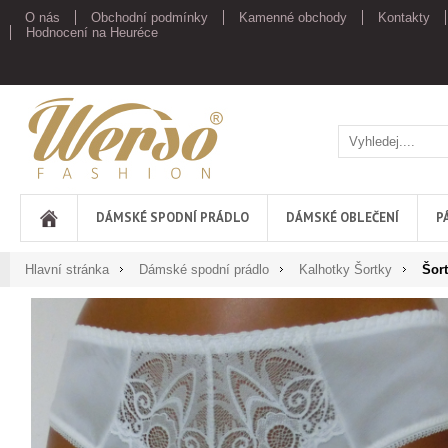
O nás
Obchodní podmínky
Kamenné obchody
Kontakty
Hodnocení na Heuréce
Werso
DÁMSKÉ SPODNÍ PRÁDLO
DÁMSKÉ OBLEČENÍ
P
Hlavní stránka
Dámské spodní prádlo
Kalhotky Šortky
Šort