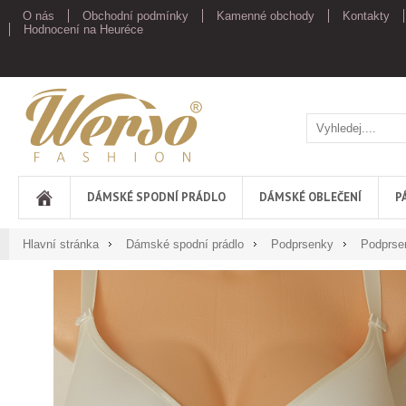
O nás
Obchodní podmínky
Kamenné obchody
Kontakty
Hodnocení na Heuréce
Werso
DÁMSKÉ SPODNÍ PRÁDLO
DÁMSKÉ OBLEČENÍ
P
Hlavní stránka
Dámské spodní prádlo
Podprsenky
Podprse