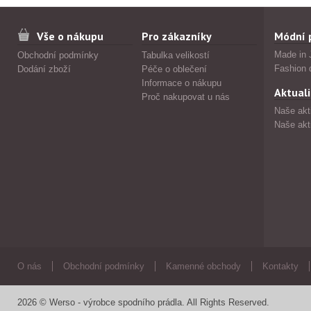
Vše o nákupu
Pro zákazníky
Módní 
Made in 
Obchodní podmínky
Tabulka velikostí
Fashion 
Dodání zboží
Péče o oblečení
Informace o nákupu
Aktuali
Proč nakupovat u nás
Naše akt
Naše akt
O nás
Obchodní podmínky
Kamenné obchody
Kontakty
2026 © Werso - výrobce spodního prádla. All Rights Reserved.