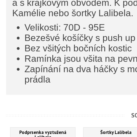
a s krajkovým obvodem. K pod
Kamélie nebo šortky Lalibela.
Velikosti: 70D - 95E
Bezešvé košíčky s push up
Bez všitých bočních kostic
Ramínka jsou všita na pev
Zapínání na dva háčky s mož
prádla
S
Podprsenka vyztužená
Šortky Lalibela