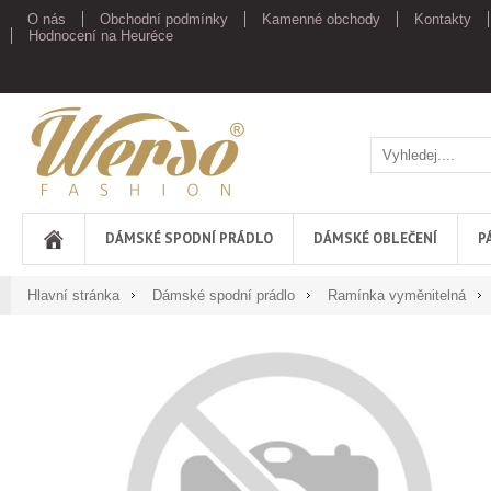
O nás
Obchodní podmínky
Kamenné obchody
Kontakty
Hodnocení na Heuréce
Werso
DÁMSKÉ SPODNÍ PRÁDLO
DÁMSKÉ OBLEČENÍ
P
Hlavní stránka
Dámské spodní prádlo
Ramínka vyměnitelná