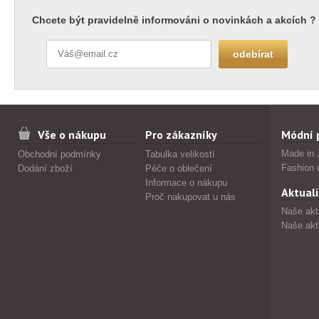
Chcete být pravidelně informováni o novinkách a akcích ?
Vše o nákupu
Pro zákazníky
Módní 
Made in 
Obchodní podmínky
Tabulka velikostí
Fashion 
Dodání zboží
Péče o oblečení
Informace o nákupu
Aktuali
Proč nakupovat u nás
Naše akt
Naše akt