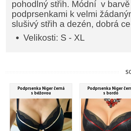
pohodlný střih. Módní v barvě 
podprsenkami k velmi žádaným
slušivý střih a dezén, dobrá c
Velikosti: S - XL
S
Podprsenka Niger černá
Podprsenka Niger čer
s béžovou
s bordó