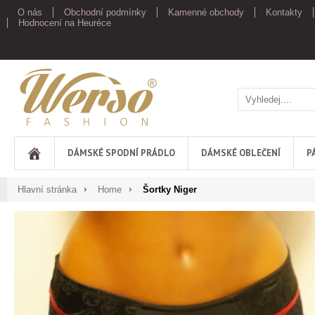
O nás
Obchodní podmínky
Kamenné obchody
Kontakty
Hodnocení na Heuréce
Werso
DÁMSKÉ SPODNÍ PRÁDLO
DÁMSKÉ OBLEČENÍ
P
Hlavní stránka
Home
Šortky Niger