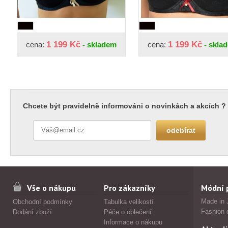
1 199 Kč
1 199 Kč
cena:
- skladem
cena:
- skla
Chcete být pravidelně informováni o novinkách a akcích ?
Vše o nákupu
Pro zákazníky
Módní 
Made in 
Obchodní podmínky
Tabulka velikostí
Fashion 
Dodání zboží
Péče o oblečení
Informace o nákupu