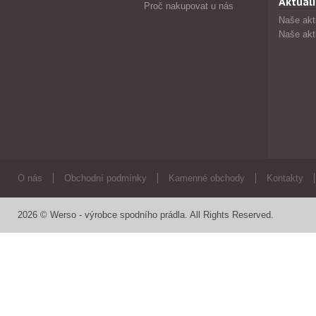
Aktuali
Proč nakupovat u nás
Naše akt
Naše akt
O nás
Obchodní podmínky
Kamenné obchody
Kontakty
2026 © Werso - výrobce spodního prádla. All Rights Reserved.