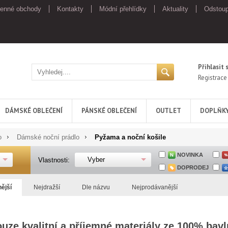
enné obchody
Kontakty
Módní přehlídky
Aktuality
Odstoup
Přihlasit 
Registrace
DÁMSKÉ OBLEČENÍ
PÁNSKÉ OBLEČENÍ
OUTLET
DOPLŇK
o
Dámské noční prádlo
Pyžama a noční košile
NOVINKA
Vyber
Vlastnosti:
DOPRODEJ
nější
Nejdražší
Dle názvu
Nejprodávanější
uze kvalitní a příjemné materiály ze 100% bav