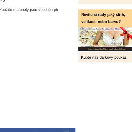
oužité materiály jsou vhodné i při
Nevíte si rady jaký střih,
velikost, nebo barvu?
Kupte náš dárkový poukaz