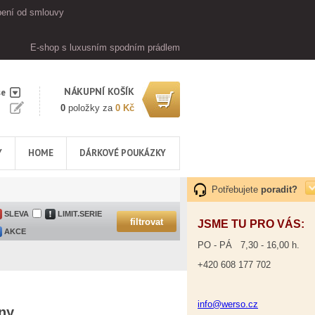
ení od smlouvy
E-shop s luxusním spodním prádlem
NÁKUPNÍ KOŠÍK
se
0
položky za
0 Kč
Y
HOME
DÁRKOVÉ POUKÁZKY
Potřebujete
poradit?
SLEVA
LIMIT.SERIE
JSME TU PRO VÁS:
AKCE
PO - PÁ 7,30 - 16,00 h.
+420 608 177 702
info@werso.cz
lny