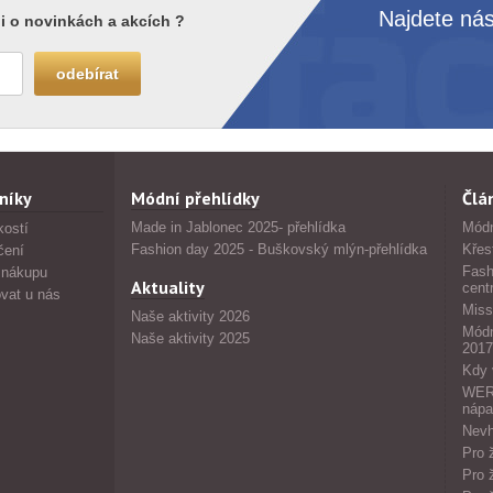
Najdete nás
i o novinkách a akcích ?
níky
Módní přehlídky
Člá
Made in Jablonec 2025- přehlídka
Módn
kostí
Fashion day 2025 - Buškovský mlýn-přehlídka
Křes
čení
Fash
 nákupu
Aktuality
cent
vat u nás
Miss
Naše aktivity 2026
Módn
Naše aktivity 2025
2017
Kdy 
WERS
nápa
Nevh
Pro 
Pro 