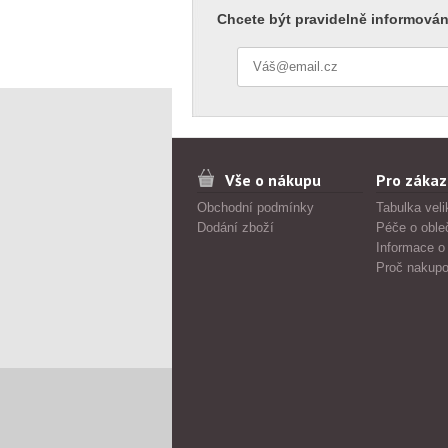
Chcete být pravidelně informován
Vše o nákupu
Pro zákaz
Obchodní podmínky
Tabulka veli
Dodání zboží
Péče o oble
Informace o
Proč nakupo