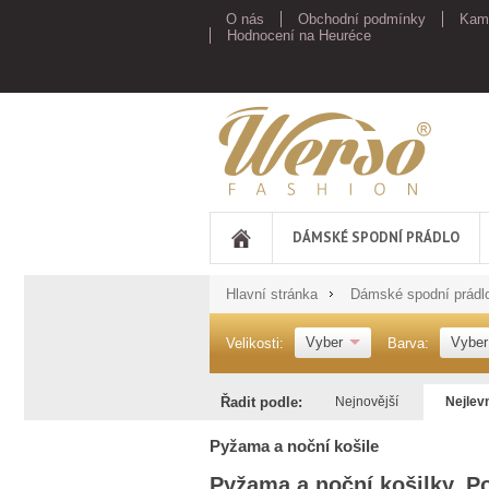
O nás
Obchodní podmínky
Kam
Hodnocení na Heuréce
Werso
DÁMSKÉ SPODNÍ PRÁDLO
Hlavní stránka
Dámské spodní prádl
Vyber
Vyber
Velikosti:
Barva:
Řadit podle:
Nejnovější
Nejlev
Pyžama a noční košile
Pyžama a noční košilky. Po