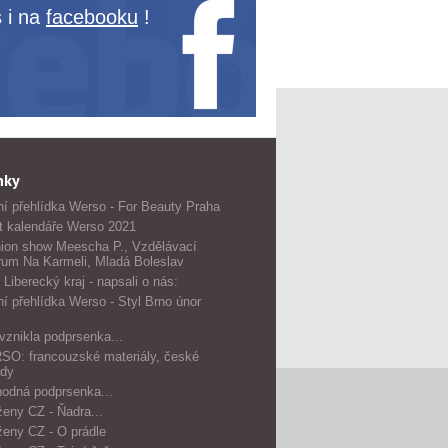
 i na
facebooku
!
nky
í přehlídka Werso - For Beauty Praha
t kalendáře Werso 2021
ion show Meescha P., Vzdělávací
rum Na Karmeli, Mladá Boleslav
 Liberecký kraj - napsali o nás:
í přehlídka Werso - Styl Brno únor
vznikla podprsenka...
O: francouzské materiály, české
dy
odná podprsenka...
ženy CZ - Ňadra...
ženy CZ - O prádle