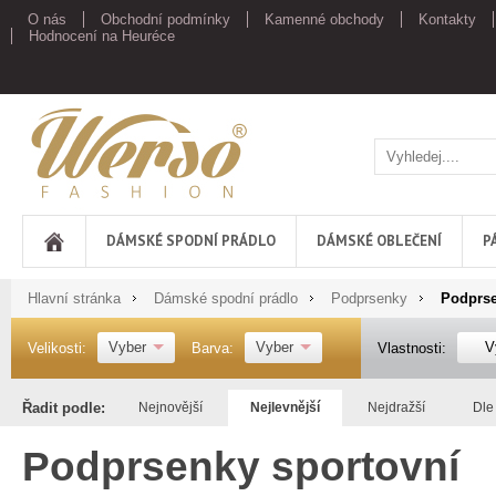
O nás
Obchodní podmínky
Kamenné obchody
Kontakty
Hodnocení na Heuréce
Werso
DÁMSKÉ SPODNÍ PRÁDLO
DÁMSKÉ OBLEČENÍ
P
Hlavní stránka
Dámské spodní prádlo
Podprsenky
Podprse
Vyber
Vyber
V
Velikosti:
Barva:
Vlastnosti:
Řadit podle:
Nejnovější
Nejlevnější
Nejdražší
Dle
Podprsenky sportovní