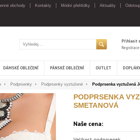
enné obchody
Kontakty
Módní přehlídky
Aktuality
Odstoup
Přihlasit 
Registrace
DÁMSKÉ OBLEČENÍ
PÁNSKÉ OBLEČENÍ
OUTLET
DOPLŇK
o
Podprsenky
Podprsenky vyztužené
Podprsenka vyztužená J
PODPRSENKA VYZ
SMETANOVÁ
Naše cena:
Velikost podprsenek