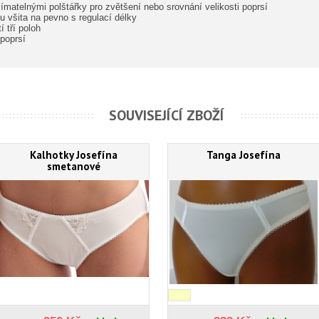
ímatelnými polštářky pro zvětšení nebo srovnání velikosti poprsí
 všita na pevno s regulací délky
 tří poloh
 poprsí
SOUVISEJÍCÍ ZBOŽÍ
Kalhotky Josefína
Tanga Josefína
smetanové