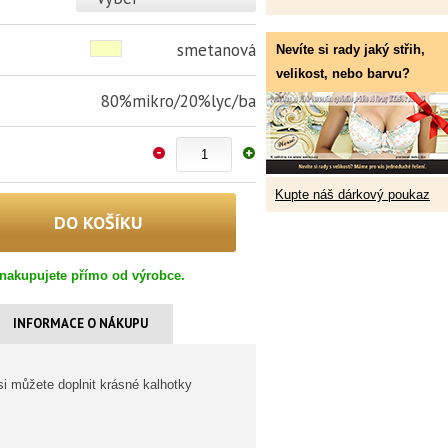
smetanová
Nevíte si rady jaký střih,
velikost, nebo barvu?
80%mikro/20%lyc/ba
Kupte náš dárkový poukaz
nakupujete přímo od výrobce.
INFORMACE O NÁKUPU
i můžete doplnit krásné kalhotky