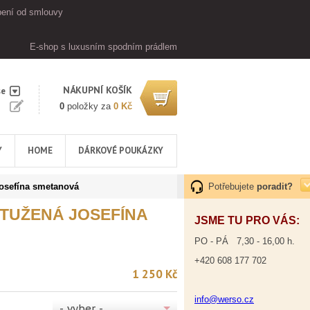
ení od smlouvy
E-shop s luxusním spodním prádlem
NÁKUPNÍ KOŠÍK
se
0
položky za
0 Kč
Y
HOME
DÁRKOVÉ POUKÁZKY
osefína smetanová
Potřebujete
poradit?
TUŽENÁ JOSEFÍNA
JSME TU PRO VÁS:
PO - PÁ 7,30 - 16,00 h.
+420 608 177 702
1 250 Kč
info@werso.cz
- vyber -