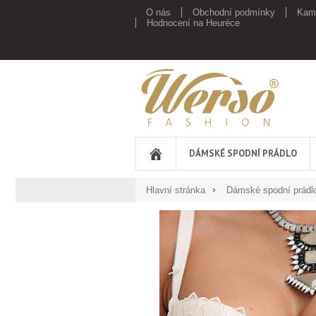
O nás
Obchodní podmínky
Kam
Hodnocení na Heuréce
Werso
DÁMSKÉ SPODNÍ PRÁDLO
Hlavní stránka
Dámské spodní prádl