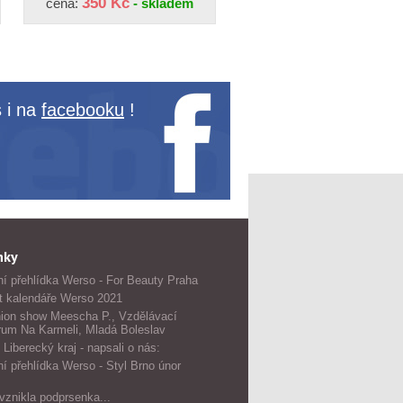
350 Kč
cena:
- skladem
 i na
facebooku
!
nky
í přehlídka Werso - For Beauty Praha
t kalendáře Werso 2021
ion show Meescha P., Vzdělávací
rum Na Karmeli, Mladá Boleslav
 Liberecký kraj - napsali o nás:
í přehlídka Werso - Styl Brno únor
vznikla podprsenka...