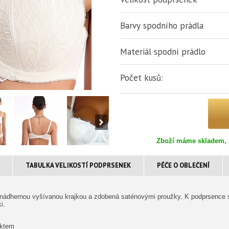
Barvy spodního prádla
Materiál spodní prádlo
Počet kusů:
Zboží máme skladem, 
TABULKA VELIKOSTÍ PODPRSENEK
PÉČE O OBLEČENÍ
 nádhernou vyšívanou krajkou a zdobená saténovými proužky. K podprsence s
i.
ektem