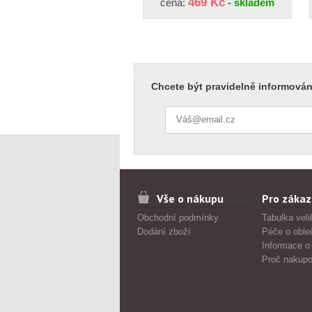
469 Kč
cena:
- skladem
Chcete být pravidelně informován
Vše o nákupu
Pro zákaz
Obchodní podmínky
Tabulka veli
Dodání zboží
Péče o oble
Informace o
Proč nakupo