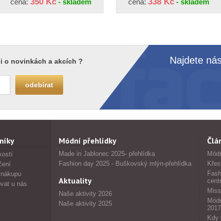
350 Kč
338 Kč
cena:
- skladem
cena:
- skladem
Najdete nás
i o novinkách a akcích ?
níky
Módní přehlídky
Člá
Made in Jablonec 2025- přehlídka
Módn
kostí
Fashion day 2025 - Buškovský mlýn-přehlídka
Křes
čení
Fash
 nákupu
Aktuality
cent
vat u nás
Miss
Naše aktivity 2026
Módn
Naše aktivity 2025
2017
Kdy 