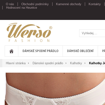
O nás
Obchodní podmínky
Kamenné obchody
Kontakty
Hodnocení na Heuréce
Werso
DÁMSKÉ SPODNÍ PRÁDLO
DÁMSKÉ OBLEČENÍ
P
Hlavní stránka
Dámské spodní prádlo
Kalhotky
Kalhotky J