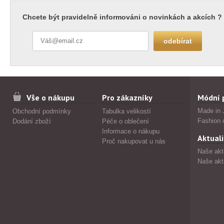
Chcete být pravidelně informováni o novinkách a akcích ?
Vše o nákupu
Pro zákazníky
Módní 
Made in 
Obchodní podmínky
Tabulka velikostí
Fashion 
Dodání zboží
Péče o oblečení
Informace o nákupu
Aktuali
Proč nakupovat u nás
Naše akt
Naše akt