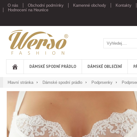
O nás
Obchodní podmínky
Kamenné obchody
Kontakty
Hodnocení na Heuréce
Werso
DÁMSKÉ SPODNÍ PRÁDLO
DÁMSKÉ OBLEČENÍ
P
Hlavní stránka
Dámské spodní prádlo
Podprsenky
Podprse