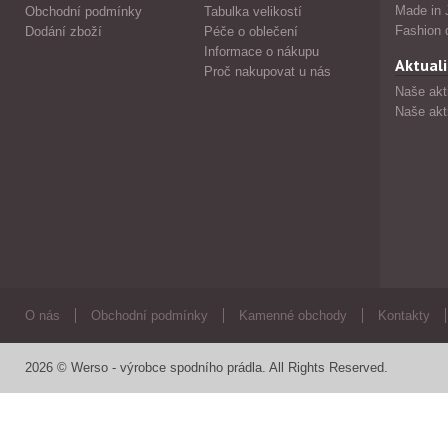
Made in 
Obchodní podmínky
Tabulka velikostí
Fashion 
Dodání zboží
Péče o oblečení
Informace o nákupu
Aktuali
Proč nakupovat u nás
Naše akt
Naše akt
O nás
Obchodní podmínky
Kamenné obchody
Kontakty
2026 © Werso - výrobce spodního prádla. All Rights Reserved.