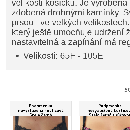
velikosti košíčků. Je vyrobena
zdobená drobnými kamínky. Sv
prsou i ve velkých velikostech
který ještě umocňuje udržení 
nastavitelná a zapínání má reg
Velikosti: 65F - 105E
S
Podprsenka
Podprsenka
nevyztužená kosticová
nevyztužená kostico
Stela černá
Stela černá s růžovo