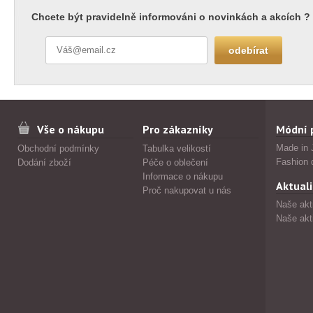
Chcete být pravidelně informováni o novinkách a akcích ?
Vše o nákupu
Pro zákazníky
Módní 
Made in 
Obchodní podmínky
Tabulka velikostí
Fashion 
Dodání zboží
Péče o oblečení
Informace o nákupu
Aktuali
Proč nakupovat u nás
Naše akt
Naše akt