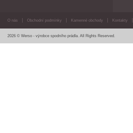
O nás
Obchodní podmínky
Kamenné obchody
Kontakty
2026 © Werso - výrobce spodního prádla. All Rights Reserved.