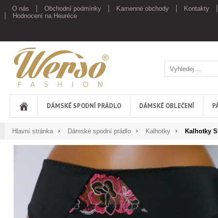
O nás
Obchodní podmínky
Kamenné obchody
Kontakty
Hodnocení na Heuréce
Werso
DÁMSKÉ SPODNÍ PRÁDLO
DÁMSKÉ OBLEČENÍ
P
Hlavní stránka
Dámské spodní prádlo
Kalhotky
Kalhotky S