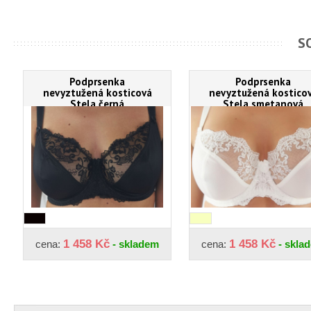
S
Podprsenka
Podprsenka
nevyztužená kosticová
nevyztužená kostico
Stela černá
Stela smetanová
1 458 Kč
1 458 Kč
cena:
- skladem
cena:
- skla