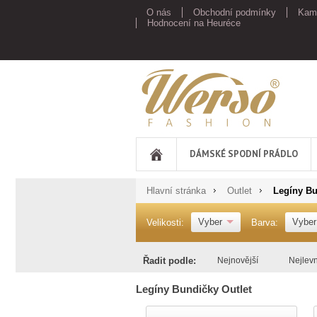
O nás
Obchodní podmínky
Kam
Hodnocení na Heuréce
Werso
DÁMSKÉ SPODNÍ PRÁDLO
Hlavní stránka
Outlet
Legíny Bu
Vyber
Vyber
Velikosti:
Barva:
Řadit podle:
Nejnovější
Nejlevn
Legíny Bundičky Outlet