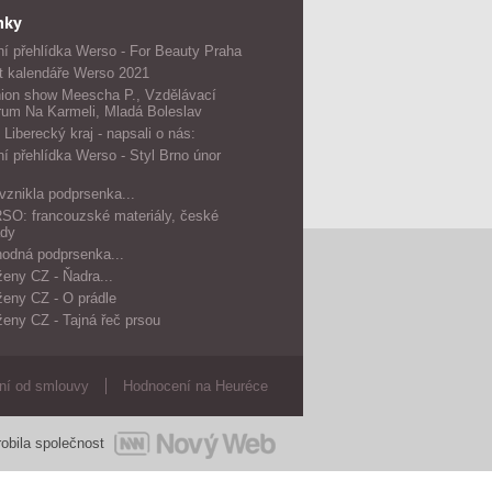
nky
í přehlídka Werso - For Beauty Praha
t kalendáře Werso 2021
ion show Meescha P., Vzdělávací
rum Na Karmeli, Mladá Boleslav
 Liberecký kraj - napsali o nás:
í přehlídka Werso - Styl Brno únor
vznikla podprsenka...
O: francouzské materiály, české
dy
odná podprsenka...
ženy CZ - Ňadra...
ženy CZ - O prádle
ženy CZ - Tajná řeč prsou
ní od smlouvy
Hodnocení na Heuréce
obila společnost