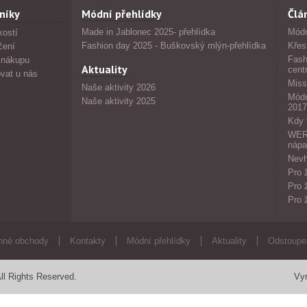
níky
Módní přehlídky
Člá
Made in Jablonec 2025- přehlídka
Módn
kostí
Fashion day 2025 - Buškovský mlýn-přehlídka
Křes
čení
Fash
 nákupu
Aktuality
cent
vat u nás
Miss
Naše aktivity 2026
Módn
Naše aktivity 2025
2017
Kdy 
WERS
nápa
Nevh
Pro 
Pro 
Pro 
né obchody
Kontakty
Módní přehlídky
Aktuality
Odstoupe
ll Rights Reserved.
Vyr