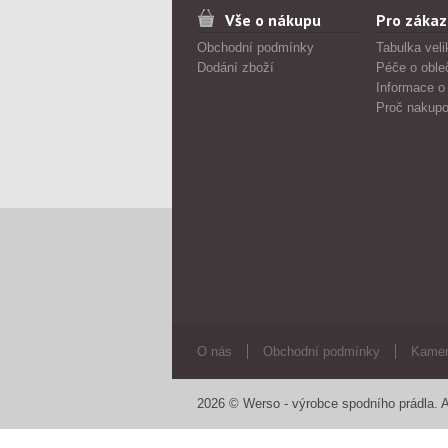
Vše o nákupu
Pro zákaz
Obchodní podmínky
Tabulka veli
Dodání zboží
Péče o oble
Informace o
Proč nakupo
O nás
Obchodní podmínky
Kamen
2026 © Werso - výrobce spodního prádla. A