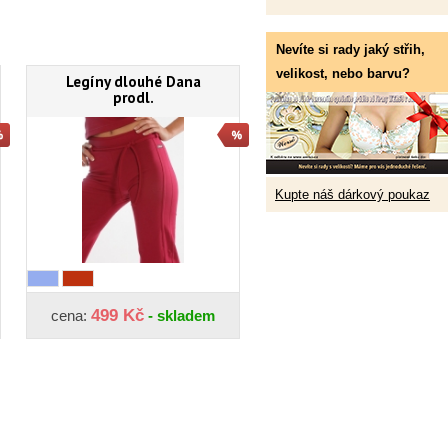
Nevíte si rady jaký střih,
velikost, nebo barvu?
Legíny dlouhé Dana
prodl.
Kupte náš dárkový poukaz
499 Kč
cena:
- skladem