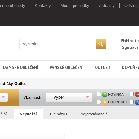
enné obchody
Kontakty
Módní přehlídky
Aktuality
Odstoup
Přihlasit 
Registrace
DÁMSKÉ OBLEČENÍ
PÁNSKÉ OBLEČENÍ
OUTLET
DOPLŇK
ndičky Outlet
NOVINKA
Vyber
Vlastnosti:
DOPRODEJ
ější
Nejdražší
Dle názvu
Nejprodávanější