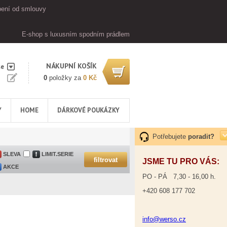
ení od smlouvy
E-shop s luxusním spodním prádlem
NÁKUPNÍ KOŠÍK
se
0
položky za
0 Kč
Y
HOME
DÁRKOVÉ POUKÁZKY
Potřebujete
poradit?
SLEVA
LIMIT.SERIE
JSME TU PRO VÁS:
AKCE
PO - PÁ 7,30 - 16,00 h.
+420 608 177 702
info@werso.cz