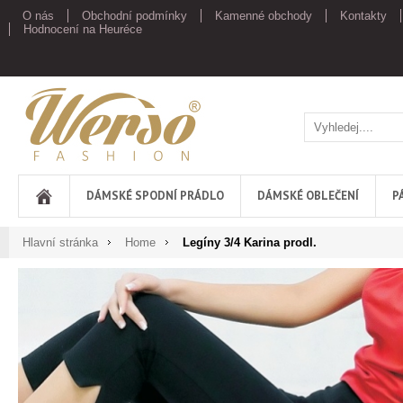
O nás
Obchodní podmínky
Kamenné obchody
Kontakty
Hodnocení na Heuréce
Werso
DÁMSKÉ SPODNÍ PRÁDLO
DÁMSKÉ OBLEČENÍ
P
Hlavní stránka
Home
Legíny 3/4 Karina prodl.