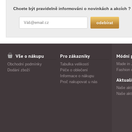
Chcete být pravidelně informováni o novinkách a akcích ?
Vše o nákupu
Pro zákazníky
Módní 
Made in 
Obchodní podmínky
Tabulka velikostí
Fashion 
Dodání zboží
Péče o oblečení
Informace o nákupu
Aktuali
Proč nakupovat u nás
Naše akt
Naše akt