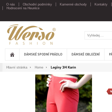
O nás
Obchodní podmínky
Kamenné obchody
Kontakty
Hodnocení na Heuréce
Werso
DÁMSKÉ SPODNÍ PRÁDLO
DÁMSKÉ OBLEČENÍ
P
Hlavní stránka
Home
Legíny 3/4 Karin