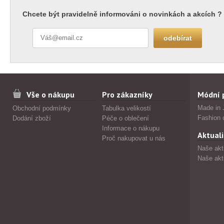
Chcete být pravidelně informováni o novinkách a akcích ?
Vše o nákupu
Pro zákazníky
Módní 
Made in 
Obchodní podmínky
Tabulka velikostí
Fashion 
Dodání zboží
Péče o oblečení
Informace o nákupu
Aktuali
Proč nakupovat u nás
Naše akt
Naše akt