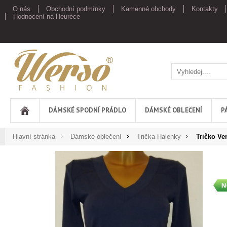
O nás
Obchodní podmínky
Kamenné obchody
Kontakty
Hodnocení na Heuréce
Werso
DÁMSKÉ SPODNÍ PRÁDLO
DÁMSKÉ OBLEČENÍ
P
Hlavní stránka
Dámské oblečení
Trička Halenky
Tričko V