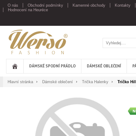
O nás
Obchodní podmínky
Kamenné obchody
Kontakty
Hodnocení na Heuréce
Werso
DÁMSKÉ SPODNÍ PRÁDLO
DÁMSKÉ OBLEČENÍ
P
Hlavní stránka
Dámské oblečení
Trička Halenky
Tričko Hi