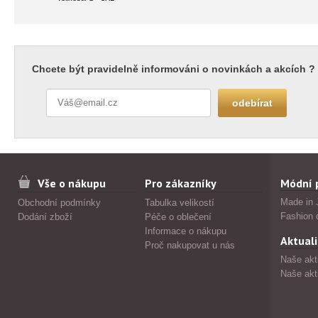
Chcete být pravidelně informováni o novinkách a akcích ?
Vše o nákupu
Pro zákazníky
Módní 
Made in 
Obchodní podmínky
Tabulka velikostí
Fashion 
Dodání zboží
Péče o oblečení
Informace o nákupu
Aktuali
Proč nakupovat u nás
Naše akt
Naše akt