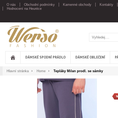
O nás
Obchodní podmínky
Kamenné obchody
Kontakty
Hodnocení na Heuréce
Werso
DÁMSKÉ SPODNÍ PRÁDLO
DÁMSKÉ OBLEČENÍ
P
Hlavní stránka
Home
Tepláky Milan prodl. se sámky