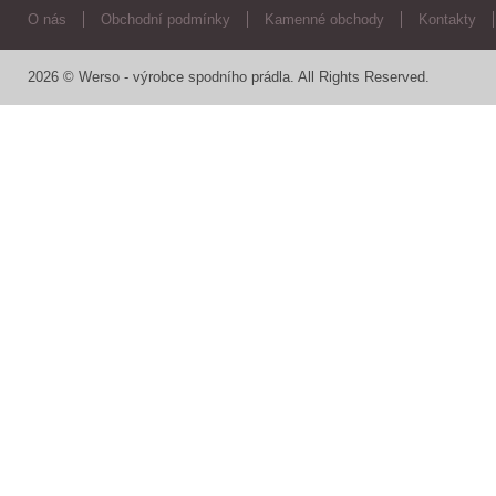
O nás
Obchodní podmínky
Kamenné obchody
Kontakty
2026 © Werso - výrobce spodního prádla. All Rights Reserved.