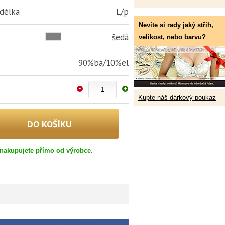
 délka
L/p
Nevíte si rady jaký střih,
šedá
velikost, nebo barvu?
90%ba/10%el
Kupte náš dárkový poukaz
nakupujete přímo od výrobce.