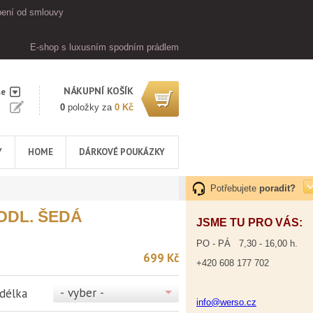
ení od smlouvy
E-shop s luxusním spodním prádlem
NÁKUPNÍ KOŠÍK
se
0
položky za
0 Kč
Y
HOME
DÁRKOVÉ POUKÁZKY
Potřebujete
poradit?
ODL. ŠEDÁ
JSME TU PRO VÁS:
PO - PÁ 7,30 - 16,00 h.
699 Kč
+420 608 177 702
- vyber -
 délka
info@werso.cz