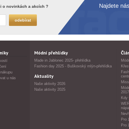
Najdete nás
i o novinkách a akcích ?
níky
Módní přehlídky
Člá
Made in Jablonec 2025- přehlídka
Módn
kostí
Fashion day 2025 - Buškovský mlýn-přehlídka
Křes
čení
Fash
 nákupu
Aktuality
cent
vat u nás
Miss
Naše aktivity 2026
Módn
Naše aktivity 2025
2017
Kdy 
WERS
nápa
Nevh
Pro 
Pro 