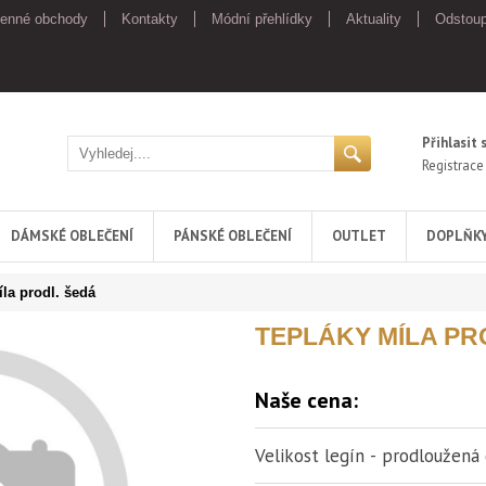
enné obchody
Kontakty
Módní přehlídky
Aktuality
Odstoup
Přihlasit 
Registrace
DÁMSKÉ OBLEČENÍ
PÁNSKÉ OBLEČENÍ
OUTLET
DOPLŇK
la prodl. šedá
TEPLÁKY MÍLA PR
Naše cena:
Velikost legín - prodloužená