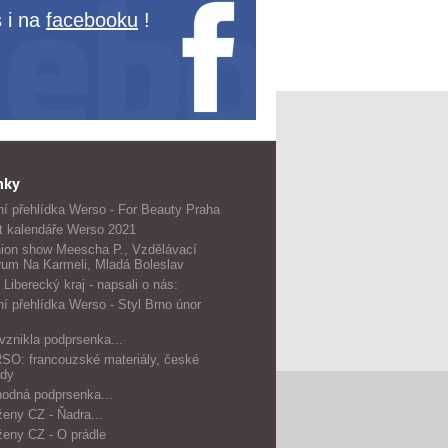
 i na
facebooku
!
nky
í přehlídka Werso - For Beauty Praha
t kalendáře Werso 2021
ion show Meescha P., Vzdělávací
rum Na Karmeli, Mladá Boleslav
 Liberecký kraj - napsali o nás:
í přehlídka Werso - Styl Brno únor
vznikla podprsenka...
O: francouzské materiály, české
dy
odná podprsenka...
ženy CZ - Ňadra...
ženy CZ - O prádle