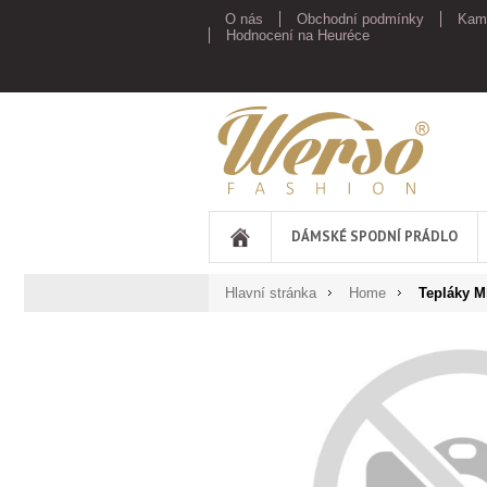
O nás
Obchodní podmínky
Kam
Hodnocení na Heuréce
Werso
DÁMSKÉ SPODNÍ PRÁDLO
Hlavní stránka
Home
Tepláky Mí