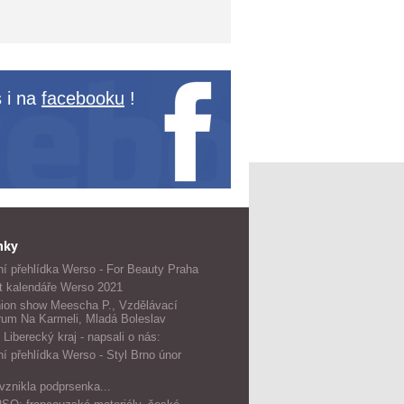
 i na
facebooku
!
nky
í přehlídka Werso - For Beauty Praha
t kalendáře Werso 2021
ion show Meescha P., Vzdělávací
rum Na Karmeli, Mladá Boleslav
 Liberecký kraj - napsali o nás:
í přehlídka Werso - Styl Brno únor
vznikla podprsenka...