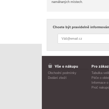
namáhaných místech.
Chcete být pravidelně informován
Vše o nákupu
Pro zákaz
Obchodní podmínky
Tabulka veli
Dodání zboží
Péče o oble
Informace o
Proč nakupo