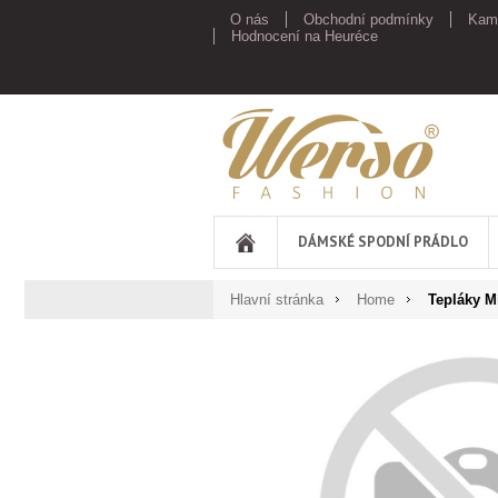
O nás
Obchodní podmínky
Kam
Hodnocení na Heuréce
Werso
DÁMSKÉ SPODNÍ PRÁDLO
Hlavní stránka
Home
Tepláky M