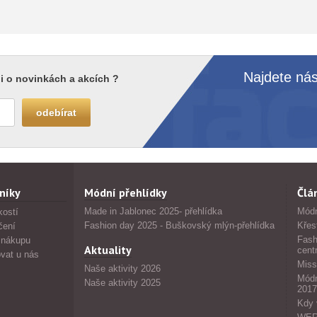
Najdete nás
i o novinkách a akcích ?
níky
Módní přehlídky
Člá
Made in Jablonec 2025- přehlídka
Módn
kostí
Fashion day 2025 - Buškovský mlýn-přehlídka
Křes
čení
Fash
 nákupu
Aktuality
cent
vat u nás
Miss
Naše aktivity 2026
Módn
Naše aktivity 2025
2017
Kdy 