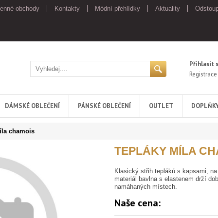
enné obchody
Kontakty
Módní přehlídky
Aktuality
Odstoup
Přihlasit 
Registrace
DÁMSKÉ OBLEČENÍ
PÁNSKÉ OBLEČENÍ
OUTLET
DOPLŇK
íla chamois
TEPLÁKY MÍLA CH
Klasický střih tepláků s kapsami, n
materiál bavlna s elastenem drží dob
namáhaných místech.
Naše cena: