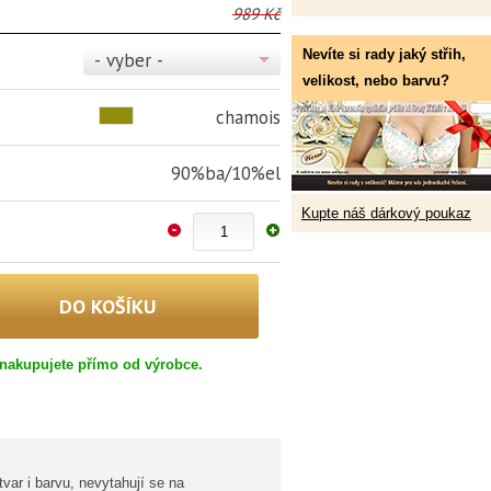
989 Kč
Nevíte si rady jaký střih,
- vyber -
velikost, nebo barvu?
chamois
90%ba/10%el
Kupte náš dárkový poukaz
nakupujete přímo od výrobce.
var i barvu, nevytahují se na