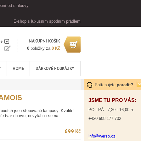
ení od smlouvy
E-shop s luxusním spodním prádlem
NÁKUPNÍ KOŠÍK
se
0
položky za
0 Kč
Y
HOME
DÁRKOVÉ POUKÁZKY
Potřebujete
poradit?
AMOIS
JSME TU PRO VÁS:
PO - PÁ 7,30 - 16,00 h.
a bocích jsou štepované lampasy. Kvalitní
ře tvar i barvu, nevytahují se na
+420 608 177 702
699 Kč
info@werso.cz