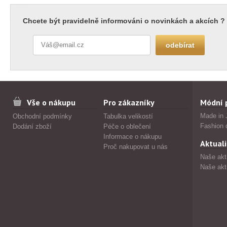
Chcete být pravidelně informováni o novinkách a akcích ?
Vše o nákupu
Pro zákazníky
Módní 
Made in 
Obchodní podmínky
Tabulka velikostí
Fashion 
Dodání zboží
Péče o oblečení
Informace o nákupu
Aktuali
Proč nakupovat u nás
Naše akt
Naše akt