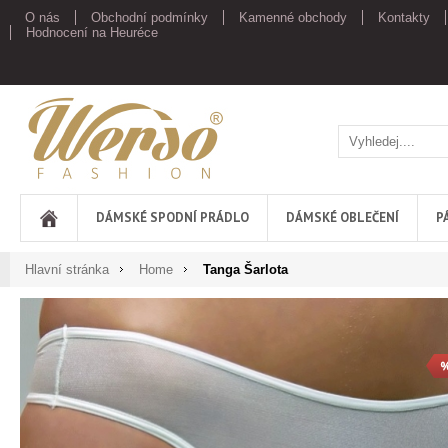
O nás
Obchodní podmínky
Kamenné obchody
Kontakty
Hodnocení na Heuréce
Werso
DÁMSKÉ SPODNÍ PRÁDLO
DÁMSKÉ OBLEČENÍ
P
Hlavní stránka
Home
Tanga Šarlota