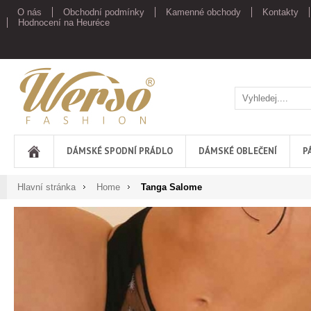
O nás
Obchodní podmínky
Kamenné obchody
Kontakty
Hodnocení na Heuréce
Werso
DÁMSKÉ SPODNÍ PRÁDLO
DÁMSKÉ OBLEČENÍ
P
Hlavní stránka
Home
Tanga Salome