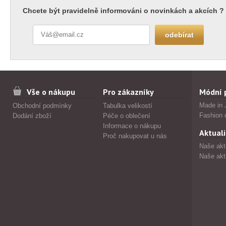
Chcete být pravidelně informováni o novinkách a akcích ?
Vše o nákupu
Pro zákazníky
Módní 
Made in 
Obchodní podmínky
Tabulka velikostí
Fashion 
Dodání zboží
Péče o oblečení
Informace o nákupu
Aktuali
Proč nakupovat u nás
Naše akt
Naše akt