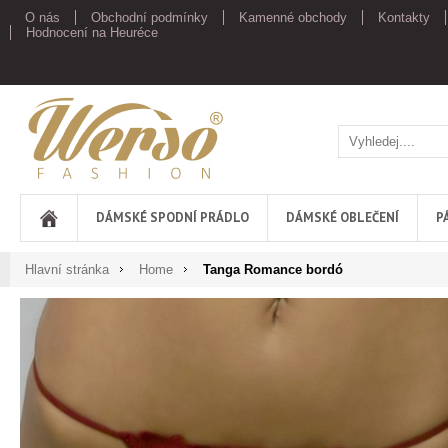
O nás
Obchodní podmínky
Kamenné obchody
Kontakty
Hodnocení na Heuréce
Werso
DÁMSKÉ SPODNÍ PRÁDLO
DÁMSKÉ OBLEČENÍ
P
Hlavní stránka
Home
Tanga Romance bordó