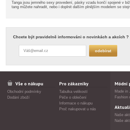
Tanga jsou jemného sexy provedení, pásky vzadu končí spojené v bižu
tang můžete nahradit, nebo i doplnit dalším plnějším modelem se stej
Chcete být pravidelně informováni o novinkách a akcích ?
Vše o nákupu
Pro zákazníky
Módní 
Made in 
Obchodní podmínky
Tabulka velikostí
Fashion 
Dodání zboží
Péče o oblečení
Informace o nákupu
Aktuali
Proč nakupovat u nás
Naše akt
Naše akt