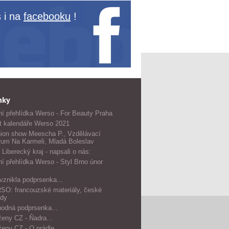
 i na
facebooku
!
nky
í přehlídka Werso - For Beauty Praha
t kalendáře Werso 2021
ion show Meescha P., Vzdělávací
rum Na Karmeli, Mladá Boleslav
 Liberecký kraj - napsali o nás:
í přehlídka Werso - Styl Brno únor
vznikla podprsenka...
O: francouzské materiály, české
dy
odná podprsenka...
ženy CZ - Ňadra...
ženy CZ - O prádle