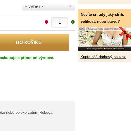
- vyber -
Nevíte si rady jaký střih,
velikost, nebo barvu?
Kupte náš dárkový poukaz
nakupujete přímo od výrobce.
koko nebo polokorzetům Rebeca.