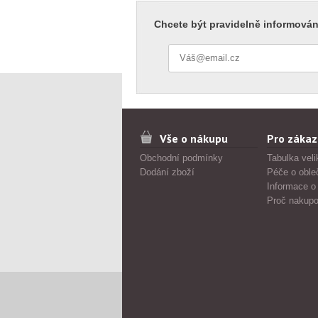
Chcete být pravidelně informován
Vše o nákupu
Pro zákaz
Obchodní podmínky
Tabulka veli
Dodání zboží
Péče o oble
Informace o
Proč nakupo