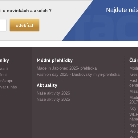
Najdete nás
i o novinkách a akcích ?
níky
Módní přehlídky
Člá
Made in Jablonec 2025- přehlídka
Módn
kostí
Fashion day 2025 - Buškovský mlýn-přehlídka
Křes
čení
Fash
 nákupu
Aktuality
cent
vat u nás
Miss
Naše aktivity 2026
Módn
Naše aktivity 2025
2017
Kdy 
WERS
nápa
Nevh
Pro 
Pro 