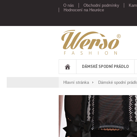
O nás
Obchodní podmínky
Kam
Hodnocení na Heuréce
Werso
DÁMSKÉ SPODNÍ PRÁDLO
Hlavní stránka
Dámské spodní prádl