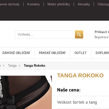
enné obchody
Kontakty
Módní přehlídky
Aktuality
Odstoup
Přihlasit 
Registrace
DÁMSKÉ OBLEČENÍ
PÁNSKÉ OBLEČENÍ
OUTLET
DOPLŇK
o
Tanga
Tanga Rokoko
TANGA ROKOKO
Naše cena:
Velikost šortek a tang