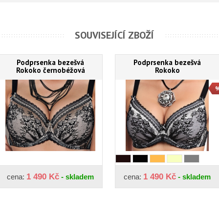
SOUVISEJÍCÍ ZBOŽÍ
Podprsenka bezešvá
Podprsenka bezešvá
Rokoko černobéžová
Rokoko
1 490 Kč
1 490 Kč
cena:
- skladem
cena:
- skladem