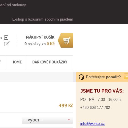
ení od smlouvy
E-shop s luxusním spodním prádlem
NÁKUPNÍ KOŠÍK
se
0
položky za
0 Kč
Y
HOME
DÁRKOVÉ POUKÁZKY
Potřebujete
poradit?
JSME TU PRO VÁS:
PO - PÁ 7,30 - 16,00 h.
499 Kč
+420 608 177 702
- vyber -
info@werso.cz