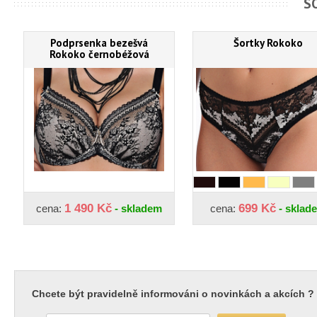
S
Podprsenka bezešvá
Šortky Rokoko
Rokoko černobéžová
1 490 Kč
699 Kč
cena:
- skladem
cena:
- sklad
Chcete být pravidelně informováni o novinkách a akcích ?