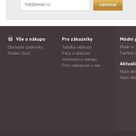
Vše o nákupu
Pro zákazníky
Módní 
Made in 
Obchodní podmínky
Tabulka velikostí
Fashion 
Dodání zboží
Péče o oblečení
Informace o nákupu
Aktuali
Proč nakupovat u nás
Naše akt
Naše akt