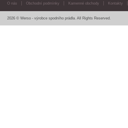
O nás
Obchodní podmínky
Kamenné obchody
Kontakty
2026 © Werso - výrobce spodního prádla. All Rights Reserved.