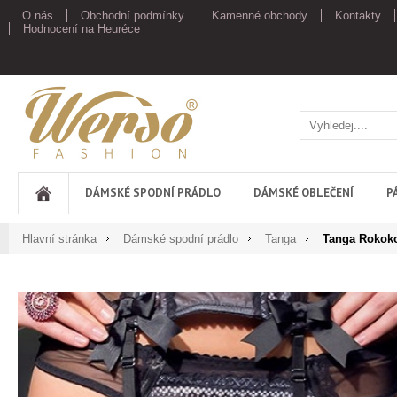
O nás
Obchodní podmínky
Kamenné obchody
Kontakty
Hodnocení na Heuréce
Werso
DÁMSKÉ SPODNÍ PRÁDLO
DÁMSKÉ OBLEČENÍ
P
Hlavní stránka
Dámské spodní prádlo
Tanga
Tanga Rokoko 