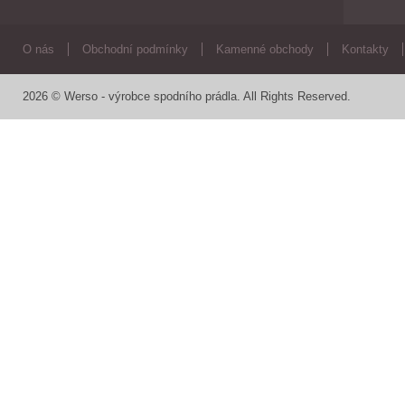
O nás
Obchodní podmínky
Kamenné obchody
Kontakty
2026 © Werso - výrobce spodního prádla. All Rights Reserved.