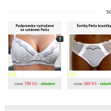
S
Podprsenka vyztužená
Šortky Perla brazilk
se saténem Perla
798 Kč
389 Kč
cena:
- skladem
cena:
- sklad