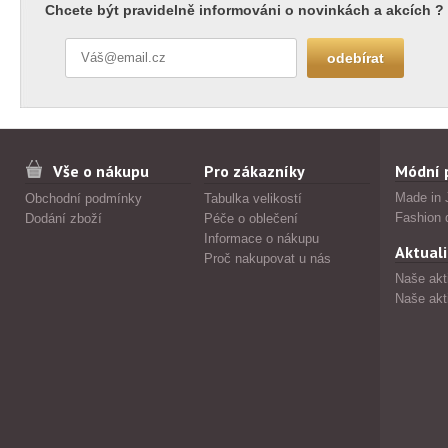
Chcete být pravidelně informováni o novinkách a akcích ?
Vše o nákupu
Pro zákazníky
Módní 
Made in 
Obchodní podmínky
Tabulka velikostí
Fashion 
Dodání zboží
Péče o oblečení
Informace o nákupu
Aktuali
Proč nakupovat u nás
Naše akt
Naše akt