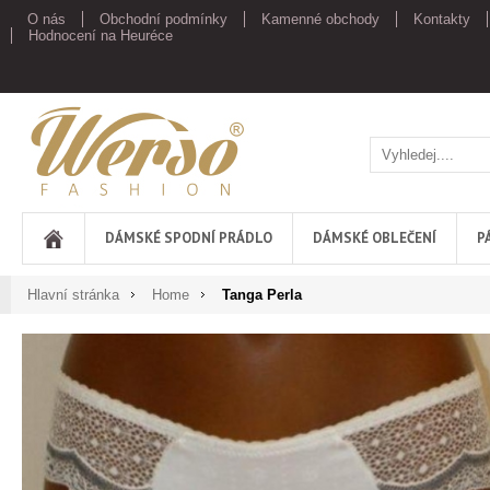
O nás
Obchodní podmínky
Kamenné obchody
Kontakty
Hodnocení na Heuréce
Werso
DÁMSKÉ SPODNÍ PRÁDLO
DÁMSKÉ OBLEČENÍ
P
Hlavní stránka
Home
Tanga Perla