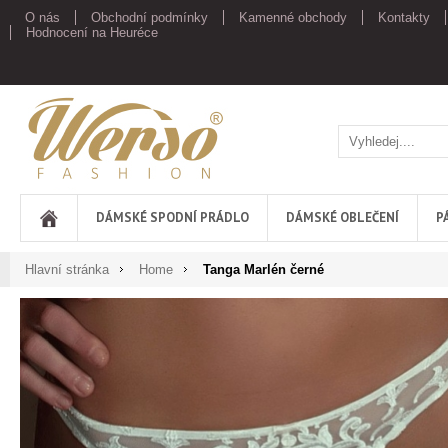
O nás
Obchodní podmínky
Kamenné obchody
Kontakty
Hodnocení na Heuréce
Werso
DÁMSKÉ SPODNÍ PRÁDLO
DÁMSKÉ OBLEČENÍ
P
Hlavní stránka
Home
Tanga Marlén černé