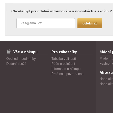
Chcete být pravidelně informováni o novinkách a akcích ?
Vše o nákupu
Pro zákazníky
Módní 
Made in 
Obchodní podmínky
Tabulka velikostí
Fashion 
Dodání zboží
Péče o oblečení
Informace o nákupu
Aktuali
Proč nakupovat u nás
Naše akt
Naše akt