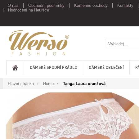
O nás
Obchodní podmínky
Kamenné obchody
Kontakty
Hodnocení na Heuréce
Werso
DÁMSKÉ SPODNÍ PRÁDLO
DÁMSKÉ OBLEČENÍ
P
Hlavní stránka
Home
Tanga Laura oranžová