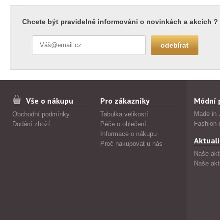
Chcete být pravidelně informováni o novinkách a akcích ?
Vše o nákupu
Pro zákazníky
Módní 
Made in 
Obchodní podmínky
Tabulka velikostí
Fashion 
Dodání zboží
Péče o oblečení
Informace o nákupu
Aktuali
Proč nakupovat u nás
Naše akt
Naše akt