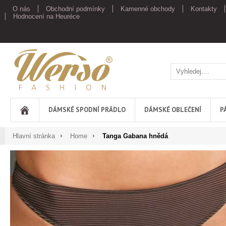
O nás
Obchodní podmínky
Kamenné obchody
Kontakty
Hodnocení na Heuréce
Werso
DÁMSKÉ SPODNÍ PRÁDLO
DÁMSKÉ OBLEČENÍ
P
Hlavní stránka
Home
Tanga Gabana hnědá