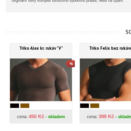
originální sexy komplet luxusního spodního prádla, nebo na spaní.
S
Triko Alex kr. rukáv "V"
Triko Felix bez rukáv
450 Kč
399 Kč
cena:
- skladem
cena:
- sklad