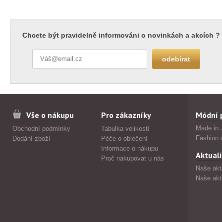
Chcete být pravidelně informováni o novinkách a akcích ?
Vše o nákupu
Pro zákazníky
Módní 
Made in 
Obchodní podmínky
Tabulka velikostí
Fashion 
Dodání zboží
Péče o oblečení
Informace o nákupu
Aktuali
Proč nakupovat u nás
Naše akt
Naše akt