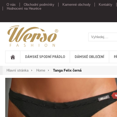
O nás
Obchodní podmínky
Kamenné obchody
Kontakty
Hodnocení na Heuréce
Werso
DÁMSKÉ SPODNÍ PRÁDLO
DÁMSKÉ OBLEČENÍ
P
Hlavní stránka
Home
Tanga Felix černá