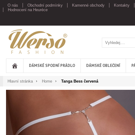
O nás
Obchodní podmínky
Kamenné obchody
Kontakty
Hodnocení na Heuréce
Werso
DÁMSKÉ SPODNÍ PRÁDLO
DÁMSKÉ OBLEČENÍ
P
Hlavní stránka
Home
Tanga Bess červená