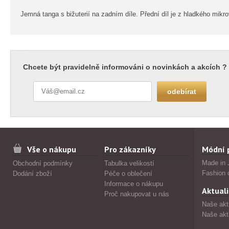
Jemná tanga s bižuterií na zadním díle. Přední díl je z hladkého mik
Chcete být pravidelně informováni o novinkách a akcích ?
Vše o nákupu
Pro zákazníky
Módní 
Made in 
Obchodní podmínky
Tabulka velikostí
Fashion 
Dodání zboží
Péče o oblečení
Informace o nákupu
Aktuali
Proč nakupovat u nás
Naše akt
Naše akt