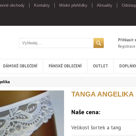
enné obchody
Kontakty
Módní přehlídky
Aktuality
Odstoup
Přihlasit 
Registrace
DÁMSKÉ OBLEČENÍ
PÁNSKÉ OBLEČENÍ
OUTLET
DOPLŇK
elika
TANGA ANGELIKA
Naše cena:
Velikost šortek a tang