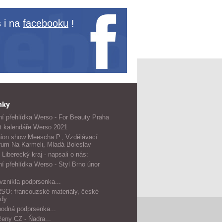
 i na
facebooku
!
nky
í přehlídka Werso - For Beauty Praha
t kalendáře Werso 2021
ion show Meescha P., Vzdělávací
rum Na Karmeli, Mladá Boleslav
 Liberecký kraj - napsali o nás:
í přehlídka Werso - Styl Brno únor
vznikla podprsenka...
O: francouzské materiály, české
dy
odná podprsenka...
ženy CZ - Ňadra...