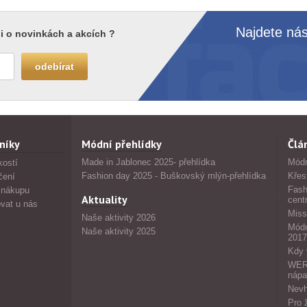
Najdete nás
i o novinkách a akcích ?
níky
Módní přehlídky
Člá
Made in Jablonec 2025- přehlídka
Módn
kostí
Fashion day 2025 - Buškovský mlýn-přehlídka
Křes
čení
Fash
 nákupu
Aktuality
cent
vat u nás
Miss
Naše aktivity 2026
Módn
Naše aktivity 2025
2017
Kdy 
WERS
nápa
Nevh
Pro 