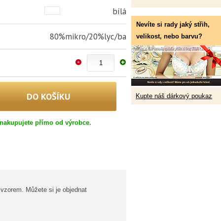
bílá
Nevíte si rady jaký střih,
80%mikro/20%lyc/ba
velikost, nebo barvu?
Kupte náš dárkový poukaz
nakupujete přímo od výrobce.
 vzorem. Můžete si je objednat