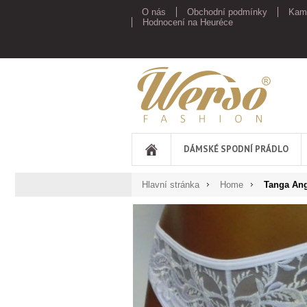
O nás
Obchodní podmínky
Kam
Hodnocení na Heuréce
Werso
DÁMSKÉ SPODNÍ PRÁDLO
Hlavní stránka
Home
Tanga Ang