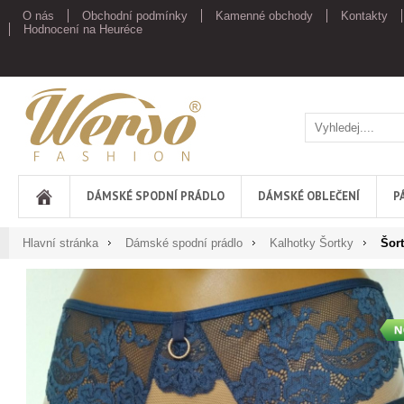
O nás
Obchodní podmínky
Kamenné obchody
Kontakty
Hodnocení na Heuréce
Werso
DÁMSKÉ SPODNÍ PRÁDLO
DÁMSKÉ OBLEČENÍ
P
Hlavní stránka
Dámské spodní prádlo
Kalhotky Šortky
Šort