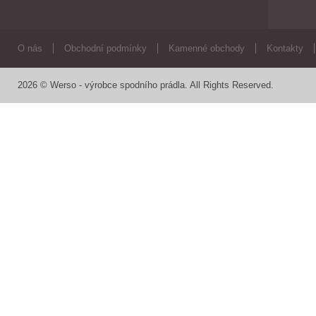
O nás
Obchodní podmínky
Kamenné obchody
Kontakty
2026 © Werso - výrobce spodního prádla. All Rights Reserved.