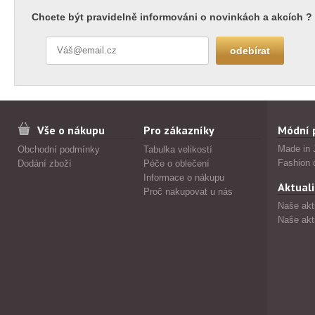
Chcete být pravidelně informováni o novinkách a akcích ?
Vše o nákupu
Pro zákazníky
Módní 
Made in 
Obchodní podmínky
Tabulka velikostí
Fashion 
Dodání zboží
Péče o oblečení
Informace o nákupu
Aktuali
Proč nakupovat u nás
Naše akt
Naše akt