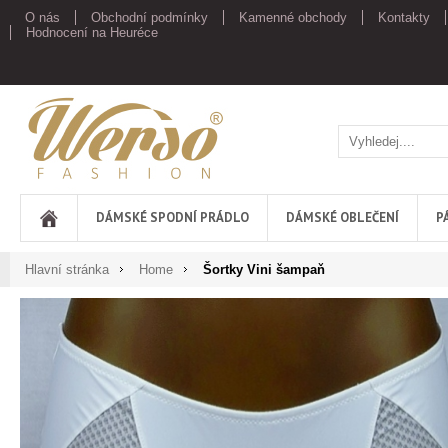
O nás
Obchodní podmínky
Kamenné obchody
Kontakty
Hodnocení na Heuréce
Werso
DÁMSKÉ SPODNÍ PRÁDLO
DÁMSKÉ OBLEČENÍ
P
Hlavní stránka
Home
Šortky Vini šampaň