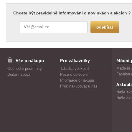
Chcete být pravidelně informováni o novinkách a akcích ?
Vše o nákupu
Pro zákazníky
Módní 
Made in 
Obchodní podmínky
Tabulka velikostí
Fashion 
Dodání zboží
Péče o oblečení
Informace o nákupu
Aktuali
Proč nakupovat u nás
Naše akt
Naše akt