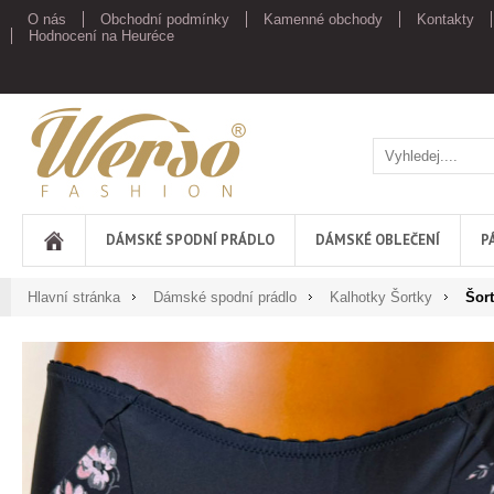
O nás
Obchodní podmínky
Kamenné obchody
Kontakty
Hodnocení na Heuréce
Werso
DÁMSKÉ SPODNÍ PRÁDLO
DÁMSKÉ OBLEČENÍ
P
Hlavní stránka
Dámské spodní prádlo
Kalhotky Šortky
Šor