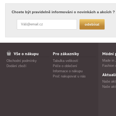
Chcete být pravidelně informováni o novinkách a akcích ?
Vše o nákupu
Pro zákazníky
Módní 
Made in 
Obchodní podmínky
Tabulka velikostí
Fashion 
Dodání zboží
Péče o oblečení
Informace o nákupu
Aktuali
Proč nakupovat u nás
Naše akt
Naše akt