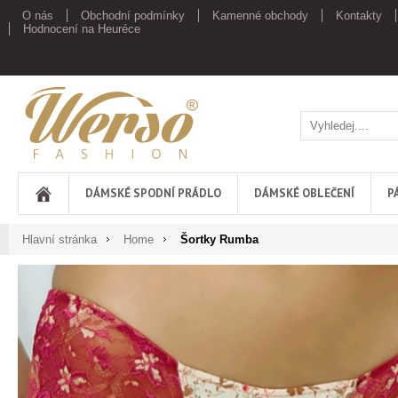
O nás
Obchodní podmínky
Kamenné obchody
Kontakty
Hodnocení na Heuréce
Werso
DÁMSKÉ SPODNÍ PRÁDLO
DÁMSKÉ OBLEČENÍ
P
Hlavní stránka
Home
Šortky Rumba