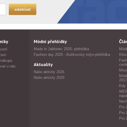
níky
Módní přehlídky
Člá
Made in Jablonec 2025- přehlídka
Módn
kostí
Fashion day 2025 - Buškovský mlýn-přehlídka
Křes
čení
Fash
 nákupu
Aktuality
cent
vat u nás
Miss
Naše aktivity 2026
Módn
Naše aktivity 2025
2017
Kdy 
WERS
nápa
Nevh
Pro 
Pro 
Pro 