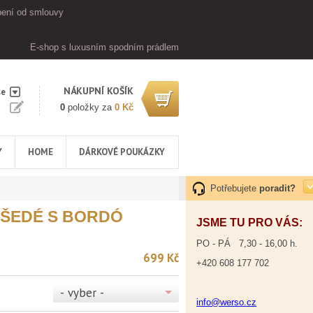
ení od smlouvy
E-shop s luxusním spodním prádlem
NÁKUPNÍ KOŠÍK
se
0
položky za
0 Kč
Y
HOME
DÁRKOVÉ POUKÁZKY
Potřebujete
poradit?
ŠEDÉ S BORDÓ
JSME TU PRO VÁS:
PO - PÁ 7,30 - 16,00 h.
699 Kč
+420 608 177 702
- vyber -
info@werso.cz