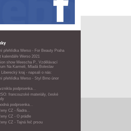
nky
í přehlídka Werso - For Beauty Praha
t kalendáře Werso 2021
ion show Meescha P., Vzdělávací
rum Na Karmeli, Mladá Boleslav
 Liberecký kraj - napsali o nás:
í přehlídka Werso - Styl Brno únor
vznikla podprsenka...
O: francouzské materiály, české
dy
odná podprsenka...
ženy CZ - Ňadra...
ženy CZ - O prádle
ženy CZ - Tajná řeč prsou