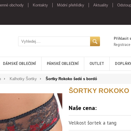
enné obchody
Kontakty
Módní přehlídky
Aktuality
Odstoup
Přihlasit 
Registrace
DÁMSKÉ OBLEČENÍ
PÁNSKÉ OBLEČENÍ
OUTLET
DOPLŇK
o
Kalhotky Šortky
Šortky Rokoko šedé s bordó
ŠORTKY ROKOKO 
Naše cena:
Velikost šortek a tang