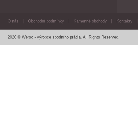
O nás
Obchodní podmínky
Kamenné obchody
Kontakty
2026 © Werso - výrobce spodního prádla. All Rights Reserved.