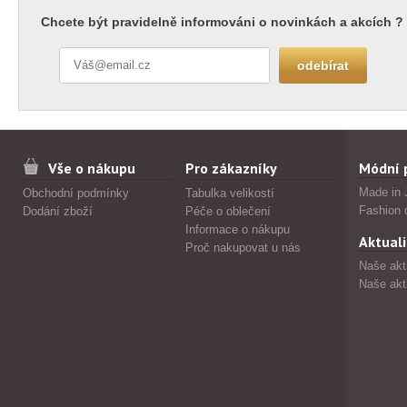
Chcete být pravidelně informováni o novinkách a akcích ?
Vše o nákupu
Pro zákazníky
Módní 
Made in 
Obchodní podmínky
Tabulka velikostí
Fashion 
Dodání zboží
Péče o oblečení
Informace o nákupu
Aktuali
Proč nakupovat u nás
Naše akt
Naše akt