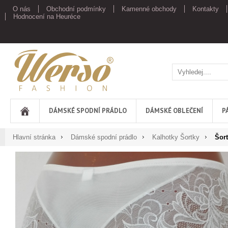
O nás
Obchodní podmínky
Kamenné obchody
Kontakty
Hodnocení na Heuréce
Werso
DÁMSKÉ SPODNÍ PRÁDLO
DÁMSKÉ OBLEČENÍ
P
Hlavní stránka
Dámské spodní prádlo
Kalhotky Šortky
Šor