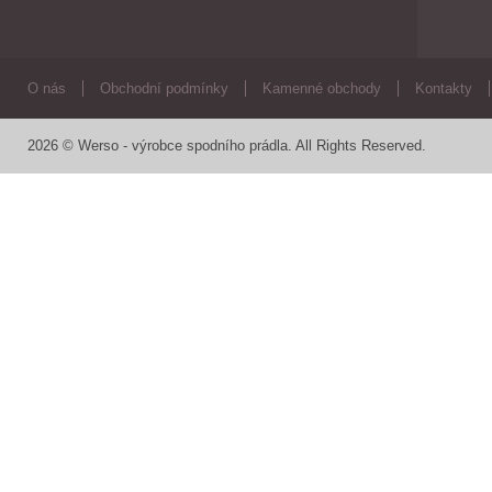
O nás
Obchodní podmínky
Kamenné obchody
Kontakty
2026 © Werso - výrobce spodního prádla. All Rights Reserved.