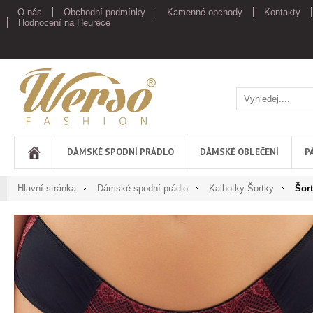
O nás
Obchodní podmínky
Kamenné obchody
Kontakty
Hodnocení na Heuréce
Werso
DÁMSKÉ SPODNÍ PRÁDLO
DÁMSKÉ OBLEČENÍ
P
Hlavní stránka
Dámské spodní prádlo
Kalhotky Šortky
Šor