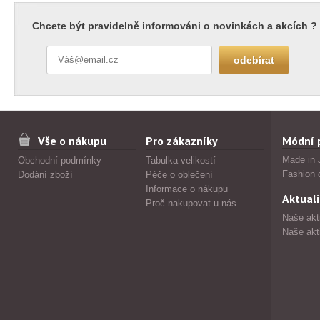
Chcete být pravidelně informováni o novinkách a akcích ?
Vše o nákupu
Pro zákazníky
Módní 
Made in 
Obchodní podmínky
Tabulka velikostí
Fashion 
Dodání zboží
Péče o oblečení
Informace o nákupu
Aktuali
Proč nakupovat u nás
Naše akt
Naše akt