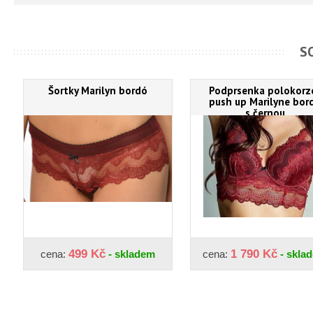
S
Šortky Marilyn bordó
Podprsenka polokorz
push up Marilyne bor
s černou
499 Kč
1 790 Kč
cena:
- skladem
cena:
- skla