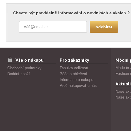
Chcete být pravidelně informováni o novinkách a akcích ?
Vše o nákupu
Pro zákazníky
Módní 
Made in 
Obchodní podmínky
Tabulka velikostí
Fashion 
Dodání zboží
Péče o oblečení
Informace o nákupu
Aktuali
Proč nakupovat u nás
Naše akt
Naše akt