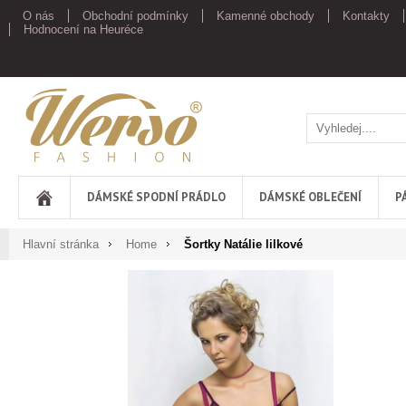
O nás
Obchodní podmínky
Kamenné obchody
Kontakty
Hodnocení na Heuréce
Werso
DÁMSKÉ SPODNÍ PRÁDLO
DÁMSKÉ OBLEČENÍ
P
Hlavní stránka
Home
Šortky Natálie lilkové