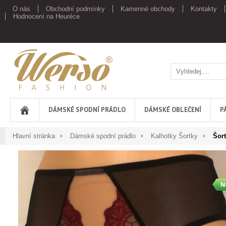
O nás
Obchodní podmínky
Kamenné obchody
Kontakty
Hodnocení na Heuréce
Werso
DÁMSKÉ SPODNÍ PRÁDLO
DÁMSKÉ OBLEČENÍ
P
Hlavní stránka
Dámské spodní prádlo
Kalhotky Šortky
Šor