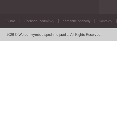
O nás
Obchodní podmínky
Kamenné obchody
Kontakty
2026 © Werso - výrobce spodního prádla. All Rights Reserved.