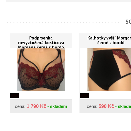
S
Podprsenka
Kalhotky vyšší Morga
nevyztužená kosticová
černé s bordó
Morgana černá s bordó
1 790 Kč
590 Kč
cena:
- skladem
cena:
- sklad