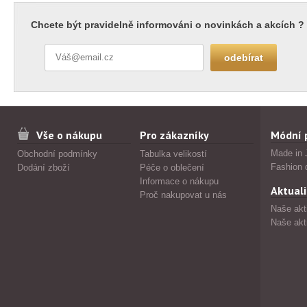
Chcete být pravidelně informováni o novinkách a akcích ?
Vše o nákupu
Pro zákazníky
Módní 
Made in 
Obchodní podmínky
Tabulka velikostí
Fashion 
Dodání zboží
Péče o oblečení
Informace o nákupu
Aktuali
Proč nakupovat u nás
Naše akt
Naše akt