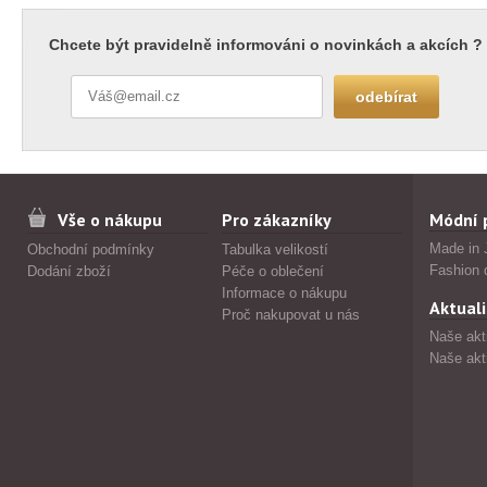
Chcete být pravidelně informováni o novinkách a akcích ?
Vše o nákupu
Pro zákazníky
Módní 
Made in 
Obchodní podmínky
Tabulka velikostí
Fashion 
Dodání zboží
Péče o oblečení
Informace o nákupu
Aktuali
Proč nakupovat u nás
Naše akt
Naše akt