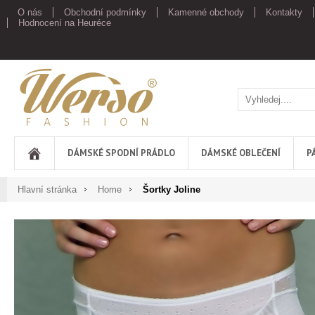
O nás
Obchodní podmínky
Kamenné obchody
Kontakty
Hodnocení na Heuréce
Werso
DÁMSKÉ SPODNÍ PRÁDLO
DÁMSKÉ OBLEČENÍ
P
Hlavní stránka
Home
Šortky Joline