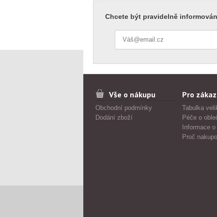
Chcete být pravidelně informován
Vše o nákupu
Pro zákaz
Obchodní podmínky
Tabulka veli
Dodání zboží
Péče o oble
Informace o
Proč nakupo