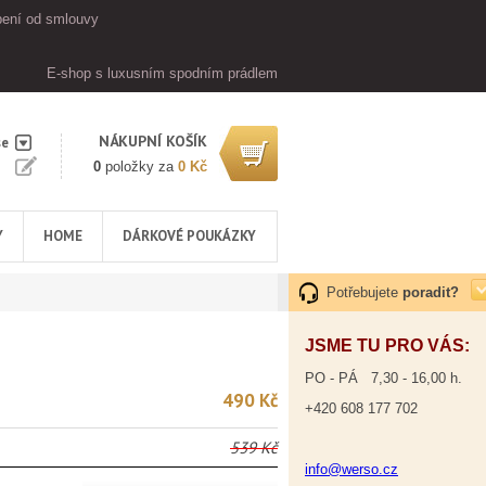
ení od smlouvy
E-shop s luxusním spodním prádlem
NÁKUPNÍ KOŠÍK
se
0
položky za
0 Kč
Y
HOME
DÁRKOVÉ POUKÁZKY
Potřebujete
poradit?
JSME TU PRO VÁS:
PO - PÁ 7,30 - 16,00 h.
490 Kč
+420 608 177 702
539 Kč
info@werso.cz