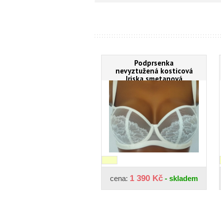
Podprsenka
nevyztužená kosticová
Iriska smetanová
1 390 Kč
cena:
- skladem