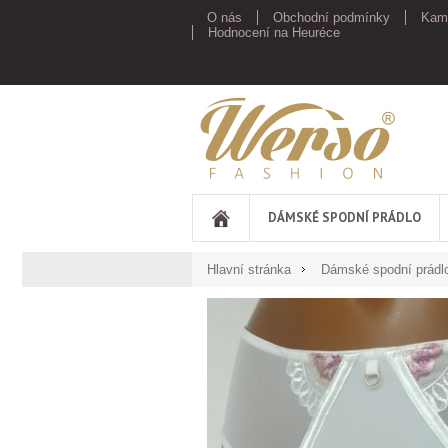
O nás
Obchodní podmínky
Kam
Hodnocení na Heuréce
Werso
DÁMSKÉ SPODNÍ PRÁDLO
Hlavní stránka
Dámské spodní prádl