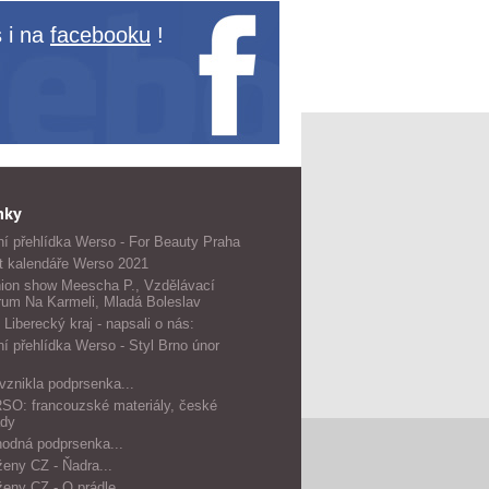
 i na
facebooku
!
nky
í přehlídka Werso - For Beauty Praha
t kalendáře Werso 2021
ion show Meescha P., Vzdělávací
rum Na Karmeli, Mladá Boleslav
 Liberecký kraj - napsali o nás:
í přehlídka Werso - Styl Brno únor
vznikla podprsenka...
O: francouzské materiály, české
dy
odná podprsenka...
ženy CZ - Ňadra...
ženy CZ - O prádle