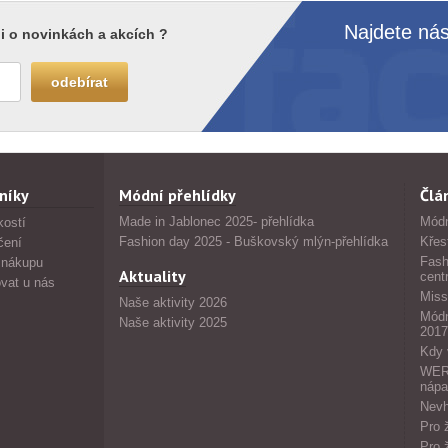
Najdete nás
i o novinkách a akcích ?
níky
Módní přehlídky
Člá
Made in Jablonec 2025- přehlídka
Módn
kostí
Fashion day 2025 - Buškovský mlýn-přehlídka
Křes
čení
Fash
 nákupu
Aktuality
cent
vat u nás
Miss
Naše aktivity 2026
Módn
Naše aktivity 2025
2017
Kdy 
WERS
nápa
Nevh
Pro 
Pro 