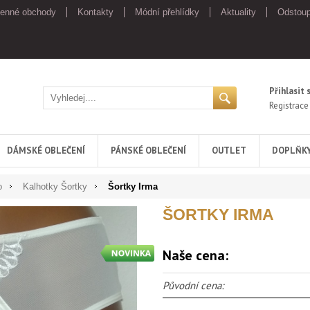
enné obchody
Kontakty
Módní přehlídky
Aktuality
Odstoup
Přihlasit 
Registrace
DÁMSKÉ OBLEČENÍ
PÁNSKÉ OBLEČENÍ
OUTLET
DOPLŇK
o
Kalhotky Šortky
Šortky Irma
ŠORTKY IRMA
Naše cena:
Původní cena: