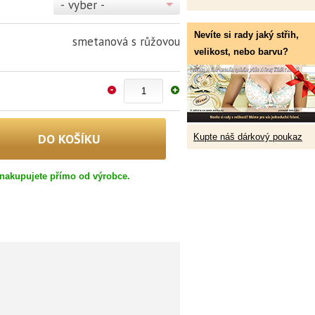
- vyber -
Nevíte si rady jaký střih,
smetanová s růžovou
velikost, nebo barvu?
Kupte náš dárkový poukaz
nakupujete přímo od výrobce.