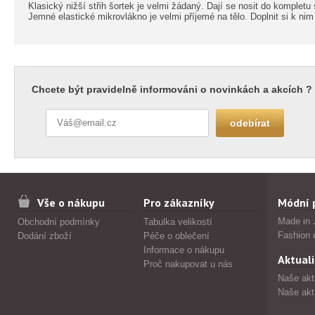
Klasický nižší střih šortek je velmi žádaný. Dají se nosit do komplet
Jemné elastické mikrovlákno je velmi příjemé na tělo. Doplnit si k n
Chcete být pravidelně informováni o novinkách a akcích ?
Vše o nákupu
Pro zákazníky
Módní 
Made in 
Obchodní podmínky
Tabulka velikostí
Fashion 
Dodání zboží
Péče o oblečení
Informace o nákupu
Aktuali
Proč nakupovat u nás
Naše akt
Naše akt