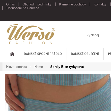
O nás
Obchodní podmínky
Kamenné obchody
Kontakty
Hodnocení na Heuréce
Werso
DÁMSKÉ SPODNÍ PRÁDLO
DÁMSKÉ OBLEČENÍ
P
Hlavní stránka
Home
Šortky Elen tyrkysové