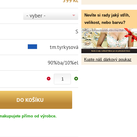
399 Kč
- vyber -
Nevíte si rady jaký střih,
velikost, nebo barvu?
S
tm.tyrkysová
Kupte náš dárkový poukaz
90%ba/10%el
nakupujete přímo od výrobce.