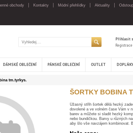
enné obchody
Kontakty
Módní přehlídky
Aktuality
Odstoup
Přihlasit 
Registrace
DÁMSKÉ OBLEČENÍ
PÁNSKÉ OBLEČENÍ
OUTLET
DOPLŇK
bina tm.tyrkys.
ŠORTKY BOBINA T
Úžasný střih šortek dělá hezký zadeč
dovolené a ve volném čase Vám v ni
barev a můžete si sladit hezký komp
nebo bundičkou. Barvy u různých naš
aby šlo vše navzájem kombinovat. 