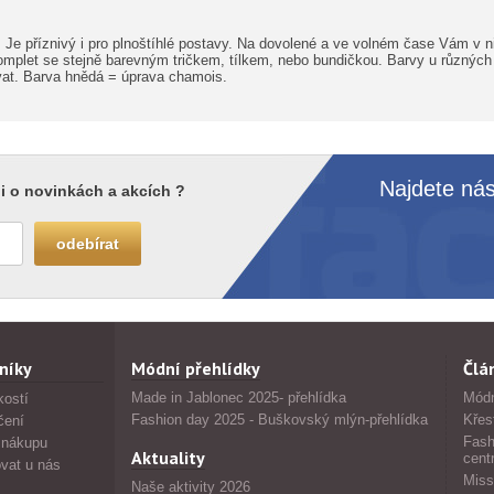
 Je příznivý i pro plnoštíhlé postavy. Na dovolené a ve volném čase Vám v n
omplet se stejně barevným tričkem, tílkem, nebo bundičkou. Barvy u různých
vat. Barva hnědá = úprava chamois.
Najdete nás
i o novinkách a akcích ?
níky
Módní přehlídky
Člá
Made in Jablonec 2025- přehlídka
Módn
kostí
Fashion day 2025 - Buškovský mlýn-přehlídka
Křes
čení
Fash
 nákupu
Aktuality
cent
vat u nás
Miss
Naše aktivity 2026