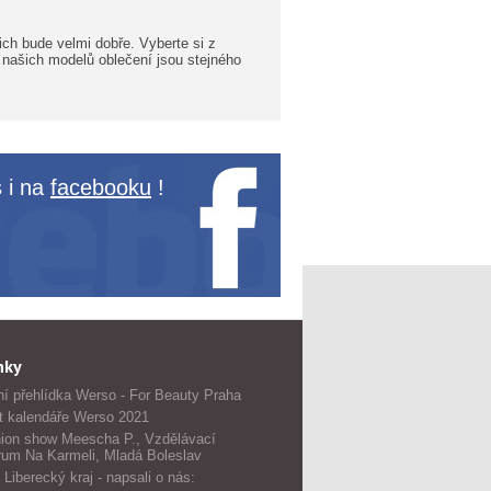
ich bude velmi dobře. Vyberte si z
 našich modelů oblečení jsou stejného
 i na
facebooku
!
nky
í přehlídka Werso - For Beauty Praha
t kalendáře Werso 2021
ion show Meescha P., Vzdělávací
rum Na Karmeli, Mladá Boleslav
 Liberecký kraj - napsali o nás: