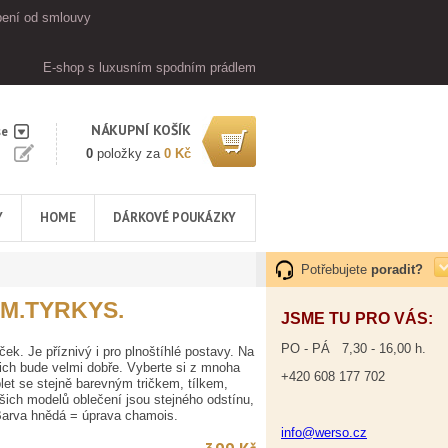
ení od smlouvy
E-shop s luxusním spodním prádlem
NÁKUPNÍ KOŠÍK
se
0
položky za
0 Kč
Y
HOME
DÁRKOVÉ POUKÁZKY
Potřebujete
poradit?
M.TYRKYS.
JSME TU PRO VÁS:
PO - PÁ 7,30 - 16,00 h.
ek. Je příznivý i pro plnoštíhlé postavy. Na
ch bude velmi dobře. Vyberte si z mnoha
+420 608 177 702
let se stejně barevným tričkem, tílkem,
ich modelů oblečení jsou stejného odstínu,
Barva hnědá = úprava chamois.
info@werso.cz