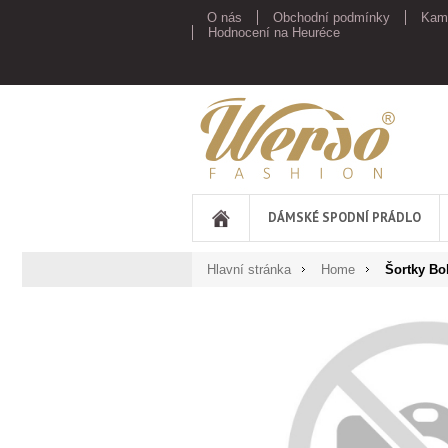
O nás
Obchodní podmínky
Kam
Hodnocení na Heuréce
Werso
DÁMSKÉ SPODNÍ PRÁDLO
Hlavní stránka
Home
Šortky Bo