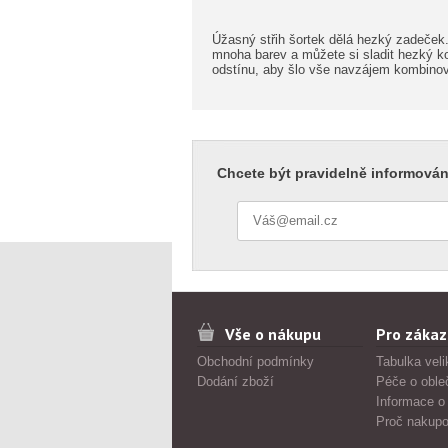
Úžasný střih šortek dělá hezký zadeček.
mnoha barev a můžete si sladit hezký k
odstínu, aby šlo vše navzájem kombino
Chcete být pravidelně informován
Vše o nákupu
Pro zákaz
Obchodní podmínky
Tabulka veli
Dodání zboží
Péče o oble
Informace o
Proč nakupo