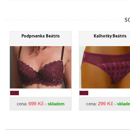
S
Podprsenka Beátris
Kalhotky Beátris
699 Kč
299 Kč
cena:
- skladem
cena:
- sklad