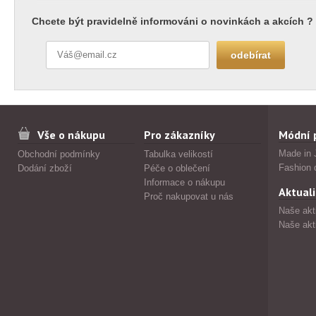
Chcete být pravidelně informováni o novinkách a akcích ?
Vše o nákupu
Pro zákazníky
Módní 
Made in 
Obchodní podmínky
Tabulka velikostí
Fashion 
Dodání zboží
Péče o oblečení
Informace o nákupu
Aktuali
Proč nakupovat u nás
Naše akt
Naše akt