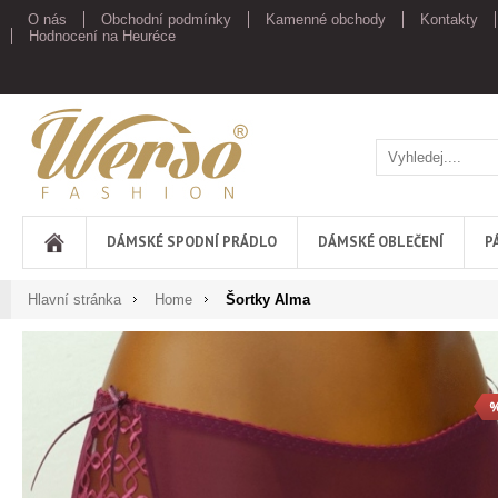
O nás
Obchodní podmínky
Kamenné obchody
Kontakty
Hodnocení na Heuréce
Werso
DÁMSKÉ SPODNÍ PRÁDLO
DÁMSKÉ OBLEČENÍ
P
Hlavní stránka
Home
Šortky Alma