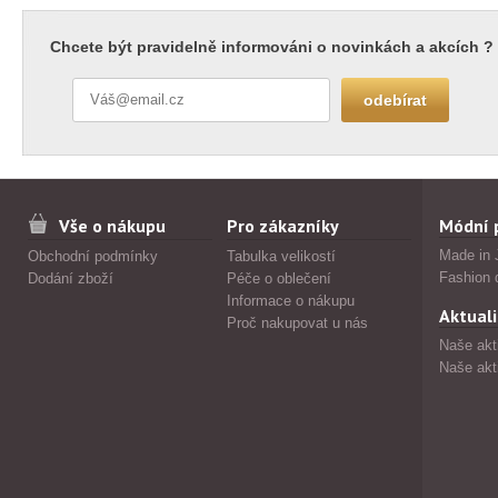
Chcete být pravidelně informováni o novinkách a akcích ?
Vše o nákupu
Pro zákazníky
Módní 
Made in 
Obchodní podmínky
Tabulka velikostí
Fashion 
Dodání zboží
Péče o oblečení
Informace o nákupu
Aktuali
Proč nakupovat u nás
Naše akt
Naše akt