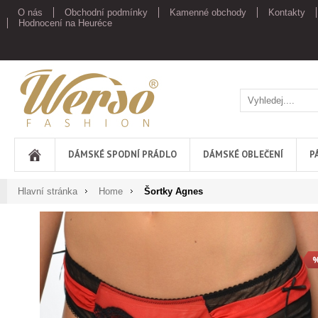
O nás
Obchodní podmínky
Kamenné obchody
Kontakty
Hodnocení na Heuréce
Werso
DÁMSKÉ SPODNÍ PRÁDLO
DÁMSKÉ OBLEČENÍ
P
Hlavní stránka
Home
Šortky Agnes