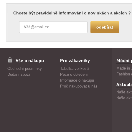
Chcete být pravidelně informováni o novinkách a akcích ?
Vše o nákupu
Pro zákazníky
Módní 
Made in 
Obchodní podmínky
Tabulka velikostí
Fashion 
Dodání zboží
Péče o oblečení
Informace o nákupu
Aktuali
Proč nakupovat u nás
Naše akt
Naše akt