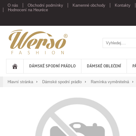
O nás
Obchodní podmínky
Kamenné obchody
Kontakty
Hodnocení na Heuréce
Werso
DÁMSKÉ SPODNÍ PRÁDLO
DÁMSKÉ OBLEČENÍ
P
Hlavní stránka
Dámské spodní prádlo
Ramínka vyměnitelná