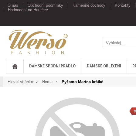
O nás
Obchodní podmínky
Kamenné obchody
Kontakty
Hodnocení na Heuréce
Werso
DÁMSKÉ SPODNÍ PRÁDLO
DÁMSKÉ OBLEČENÍ
P
Hlavní stránka
Home
Pyžamo Marina krátké