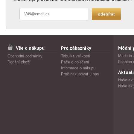
Vše o nákupu
Pro zákazníky
Módní 
Made in 
Obchodní podmínky
Tabulka velikostí
Fashion 
Dodání zboží
Péče o oblečení
Informace o nákupu
Aktuali
Proč nakupovat u nás
Naše akt
Naše akt