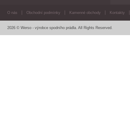
O nás
Obchodní podmínky
Kamenné obchody
Kontakty
2026 © Werso - výrobce spodního prádla. All Rights Reserved.