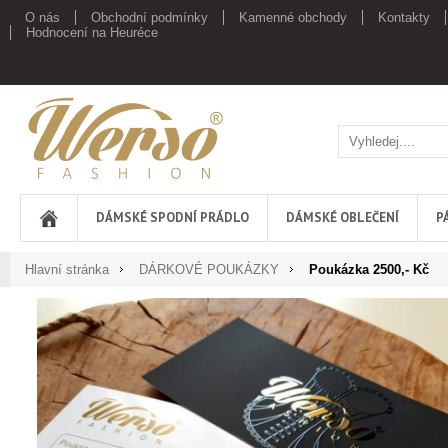
O nás
Obchodní podmínky
Kamenné obchody
Kontakty
Hodnocení na Heuréce
Werso
DÁMSKÉ SPODNÍ PRÁDLO
DÁMSKÉ OBLEČENÍ
P
Hlavní stránka
DÁRKOVÉ POUKÁZKY
Poukázka 2500,- Kč