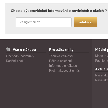
Chcete být pravidelně informováni o novinkách a akcích ?
Vše o nákupu
Pro zákazníky
Módní 
Made in 
Obchodní podmínky
Tabulka velikostí
Fashion 
Dodání zboží
Péče o oblečení
Informace o nákupu
Aktuali
Proč nakupovat u nás
Naše akt
Naše akt