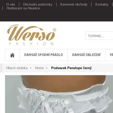
O nás
Obchodní podmínky
Kamenné obchody
Kontakty
Hodnocení na Heuréce
Werso
DÁMSKÉ SPODNÍ PRÁDLO
DÁMSKÉ OBLEČENÍ
P
Hlavní stránka
Home
Podvazek Penelope černý